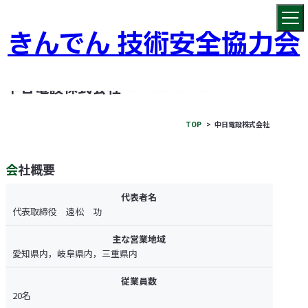
きんでん 技術安全協力会
COMPANY
中日電設株式会社
TOP
中日電設株式会社
会社概要
代表者名
代表取締役 遠松 功
主な営業地域
愛知県内，岐阜県内，三重県内
従業員数
20名