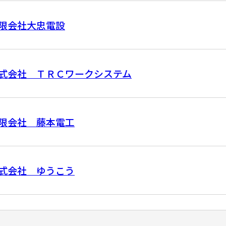
限会社大忠電設
式会社 ＴＲＣワークシステム
限会社 藤本電工
式会社 ゆうこう