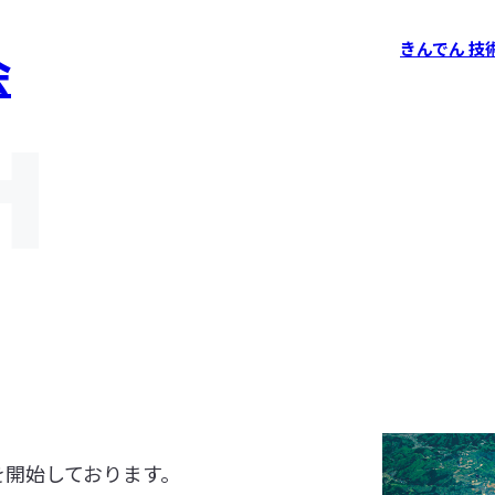
きんでん 技
会
を開始しております。