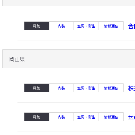
合
電気
内装
空調・衛生
情報通信
岡山県
株
電気
内装
空調・衛生
情報通信
せ
電気
内装
空調・衛生
情報通信