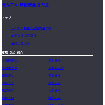
きんでん 技術安全協力会
トップ
きんでん 技術安全協力会とは
加盟会社 採用情報
会員ログイン
支店（社）紹介
北海道支社
東北支社
北関東支社
東関東支社
東京支社
横浜支社
中部支社
滋賀支店
京都支店
大阪支社
神戸支店
姫路支店