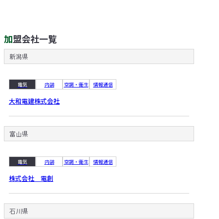
加盟会社一覧
新潟県
電気
内装
空調・衛生
情報通信
大和電建株式会社
富山県
電気
内装
空調・衛生
情報通信
株式会社 電創
石川県