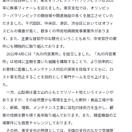
案件が目白押しです。東京オリンピック・パラリンピックは2021
年に無事フィナーレを迎えました。東京支社では、オリンピッ
ク・パラリンピックの競技場や関連施設の多くを施工させていた
だきました。千代田区、中央区、港区、渋谷区においてはオフィ
スビルの需要が高く、数多くの市街地再開発事業案件がありま
す。また、主要な諸官庁のお膝元ということもあり、中央官庁の案
件にも積極的に取り組んでおります。
2022年4月には「丸の内営業所」を設立しました。「丸の内営業
所」は地域に主眼を置いた組織を構築することで、より効率的に
お客様に密着したメンテナンス対応の実現を目指すとともに、ロ
スト客を防止することを目的として専門チームを立ち上げまし
た。
一方、山梨県は富士山のふもとでリゾート地というイメージが
ありますが、その自然豊かな環境を生かした飲料・食品工場が多
く、新築、増築、メンテナンス工事に当社の技術力を生かし、顧
客の信頼を勝ち得て長年取り組んでおります。また、精密機器の工
場案件にも鋭意チャレンジしております。
その他、東京支社の特徴としては、全国の支社のなかで空調管