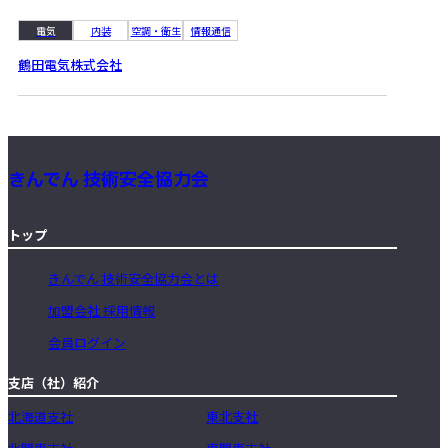
電気
内装
空調・衛生
情報通信
鶴田電気株式会社
きんでん 技術安全協力会
トップ
きんでん 技術安全協力会とは
加盟会社 採用情報
会員ログイン
支店（社）紹介
北海道支社
東北支社