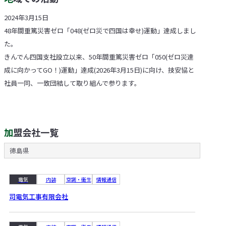
2024年3月15日
48年間重篤災害ゼロ「048(ゼロ災で四国は幸せ)運動」達成しまし
た。
きんでん四国支社設立以来、50年間重篤災害ゼロ「050(ゼロ災達
成に向かってGO！)運動」達成(2026年3月15日)に向け、技安協と
社員一同、一致団結して取り組んで参ります。
加盟会社一覧
徳島県
電気
内装
空調・衛生
情報通信
司電気工事有限会社