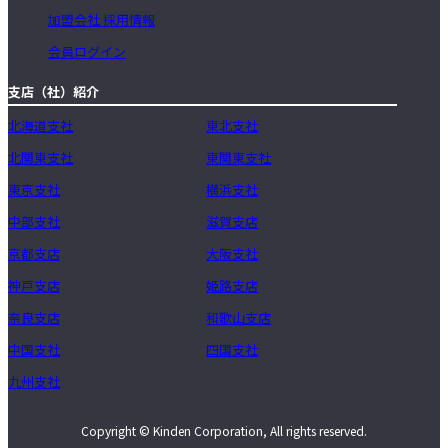
加盟会社 採用情報
会員ログイン
支店（社）紹介
北海道支社
東北支社
北関東支社
東関東支社
東京支社
横浜支社
中部支社
滋賀支店
京都支店
大阪支社
神戸支店
姫路支店
奈良支店
和歌山支店
中国支社
四国支社
九州支社
Copyright © Kinden Corporation, All rights reserved.