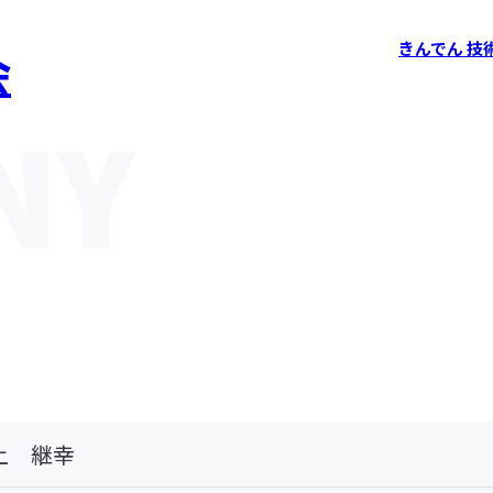
きんでん 技
会
上 継幸