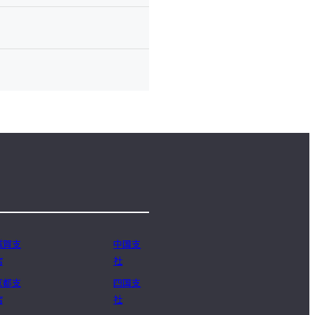
滋賀支
中国支
店
社
京都支
四国支
店
社