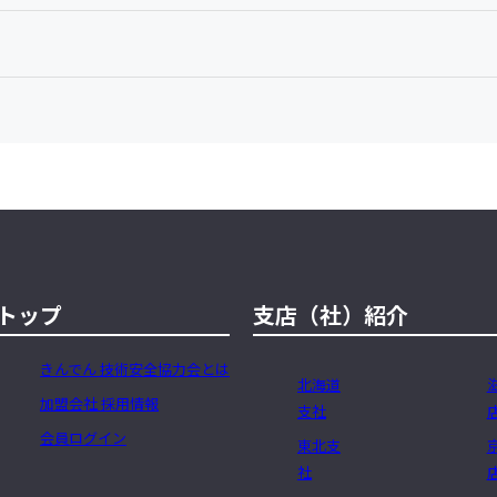
トップ
支店（社）紹介
きんでん 技術安全協力会とは
北海道
加盟会社 採用情報
支社
会員ログイン
東北支
社